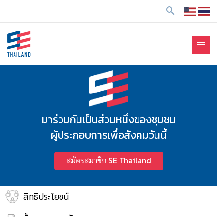
ข้
search
า
ม
ไ
menu
ป
SE Thailand
มาร่วมกันสร้างสังคมให้ดีขึ้นกับธุรกิจเพื่อสังคม Social
ยั
Enterprise: SE
ง
เ
นื้
อ
มาร่วมกันเป็นส่วนหนึ่งของชุมชน
ห
ผู้ประกอบการเพื่อสังคมวันนี้
า
สมัครสมาชิก SE Thailand
สิทธิประโยชน์