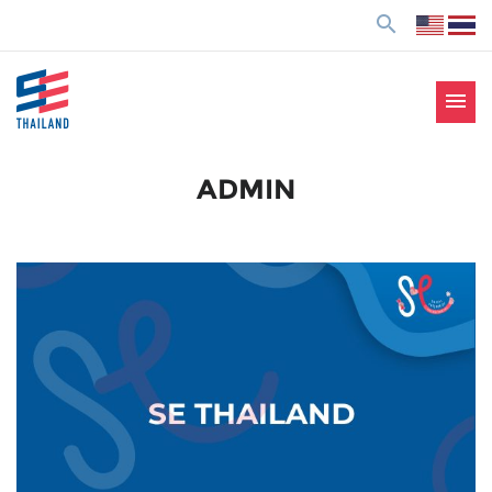
ข้
search
า
ม
ไ
menu
ป
SE Thailand
มาร่วมกันสร้างสังคมให้ดีขึ้นกับธุรกิจเพื่อสังคม Social
ยั
Enterprise: SE
ง
ADMIN
เ
นื้
อ
ห
า