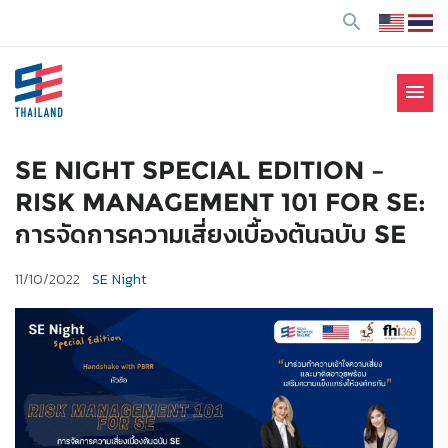
ข้
search
า
ม
ไ
menu
ป
SE Thailand
มาร่วมกันสร้างสังคมให้ดีขึ้นกับธุรกิจเพื่อสังคม Social
ยั
Enterprise: SE
ง
SE NIGHT SPECIAL EDITION –
เ
RISK MANAGEMENT 101 FOR SE:
นื้
การจัดการความเสี่ยงเบื้องต้นฉบับ SE
อ
ห
11/10/2022
SE Night
า