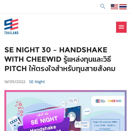
ข้
search
า
ม
ไ
menu
ป
SE Thailand
มาร่วมกันสร้างสังคมให้ดีขึ้นกับธุรกิจเพื่อสังคม Social
ยั
Enterprise: SE
ง
SE NIGHT 30 – HANDSHAKE
เ
WITH CHEEWID รู้แหล่งทุนและวิธี
นื้
PITCH ให้ตรงใจสำหรับทุนสายสังคม
อ
ห
14/05/2022
SE Night
า