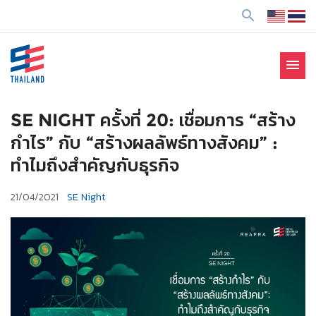
ข้
search
า
ม
ไ
menu
ป
SE Thailand
มาร่วมกันสร้างสังคมให้ดีขึ้นกับธุรกิจเพื่อสังคม Social
ยั
Enterprise: SE
ง
SE NIGHT ครั้งที่ 20: เชื่อมการ “สร้าง
เ
กำไร” กับ “สร้างผลลัพธ์ทางสังคม” :
นื้
ทำไมถึงสำคัญกับธุรกิจ
อ
ห
21/04/2021
SE Night
า