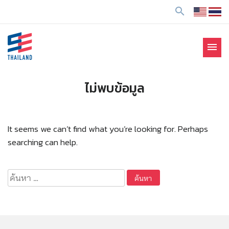
ข้
search
า
ม
ไ
menu
ป
SE Thailand
มาร่วมกันสร้างสังคมให้ดีขึ้นกับธุรกิจเพื่อสังคม Social
ยั
Enterprise: SE
ง
ไม่พบข้อมูล
เ
นื้
อ
It seems we can’t find what you’re looking for. Perhaps
ห
searching can help.
า
ค้นหา
สำหรับ: