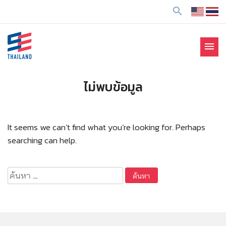
ข้
search
า
ม
ไ
menu
ป
SE Thailand
มาร่วมกันสร้างสังคมให้ดีขึ้นกับธุรกิจเพื่อสังคม Social
ยั
Enterprise: SE
ง
ไม่พบข้อมูล
เ
นื้
อ
It seems we can’t find what you’re looking for. Perhaps
ห
searching can help.
า
ค้นหา
สำหรับ: