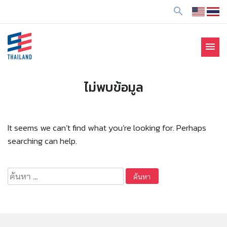
ข้
search
า
ม
ไ
menu
ป
SE Thailand
มาร่วมกันสร้างสังคมให้ดีขึ้นกับธุรกิจเพื่อสังคม Social
ยั
Enterprise: SE
ง
ไม่พบข้อมูล
เ
นื้
อ
It seems we can’t find what you’re looking for. Perhaps
ห
searching can help.
า
ค้นหา
สำหรับ: