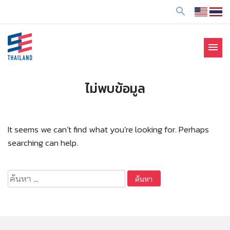
ข้
search
า
ม
ไ
menu
ป
SE Thailand
มาร่วมกันสร้างสังคมให้ดีขึ้นกับธุรกิจเพื่อสังคม Social
ยั
Enterprise: SE
ง
ไม่พบข้อมูล
เ
นื้
อ
It seems we can’t find what you’re looking for. Perhaps
ห
searching can help.
า
ค้นหา
สำหรับ: