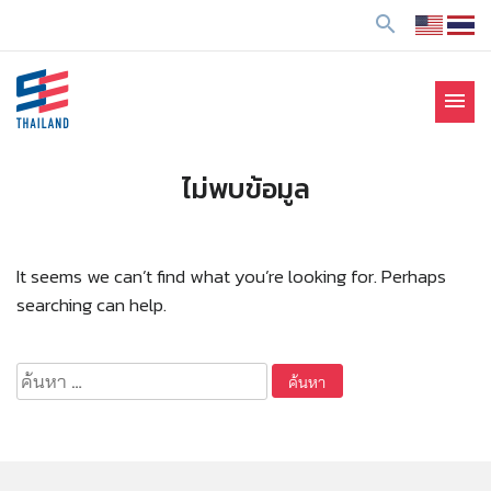
ข้
search
า
ม
ไ
menu
ป
SE Thailand
มาร่วมกันสร้างสังคมให้ดีขึ้นกับธุรกิจเพื่อสังคม Social
ยั
Enterprise: SE
ง
ไม่พบข้อมูล
เ
นื้
อ
It seems we can’t find what you’re looking for. Perhaps
ห
searching can help.
า
ค้นหา
สำหรับ: