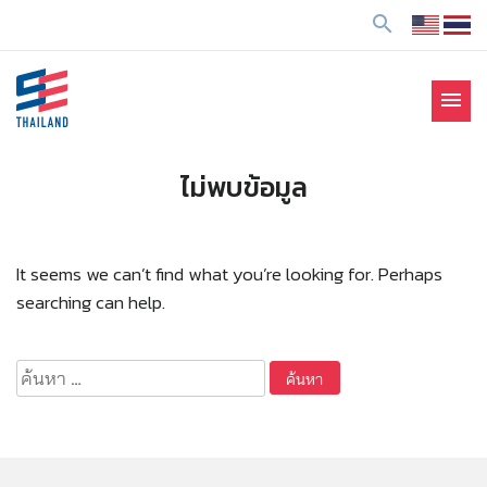
ข้
search
า
ม
ไ
menu
ป
SE Thailand
มาร่วมกันสร้างสังคมให้ดีขึ้นกับธุรกิจเพื่อสังคม Social
ยั
Enterprise: SE
ง
ไม่พบข้อมูล
เ
นื้
อ
It seems we can’t find what you’re looking for. Perhaps
ห
searching can help.
า
ค้นหา
สำหรับ: