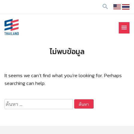
ข้
search
า
ม
ไ
menu
ป
SE Thailand
มาร่วมกันสร้างสังคมให้ดีขึ้นกับธุรกิจเพื่อสังคม Social
ยั
Enterprise: SE
ง
ไม่พบข้อมูล
เ
นื้
อ
It seems we can’t find what you’re looking for. Perhaps
ห
searching can help.
า
ค้นหา
สำหรับ: