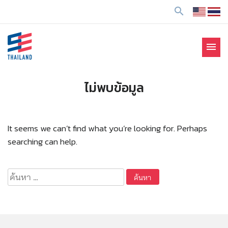
ข้
search
า
ม
ไ
menu
ป
SE Thailand
มาร่วมกันสร้างสังคมให้ดีขึ้นกับธุรกิจเพื่อสังคม Social
ยั
Enterprise: SE
ง
ไม่พบข้อมูล
เ
นื้
อ
It seems we can’t find what you’re looking for. Perhaps
ห
searching can help.
า
ค้นหา
สำหรับ: