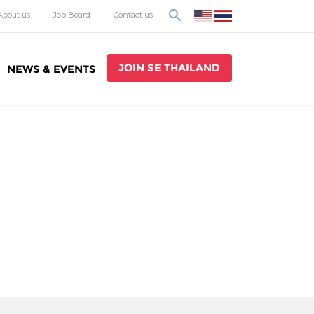
search
About us
Job Board
Contact us
JOIN SE THAILAND
NEWS & EVENTS