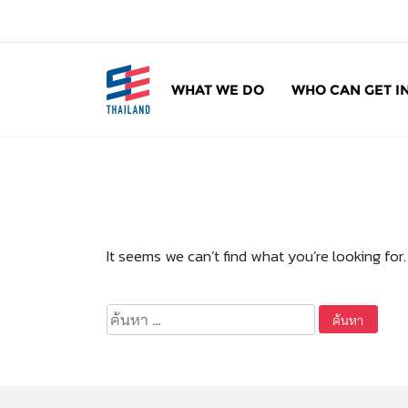
ข้
า
ม
ไ
WHAT WE DO
WHO CAN GET I
ป
SE Thailand
มาร่วมกันสร้างสังคมให้ดีขึ้นกับธุรกิจเพื่อสังคม 
ยั
ง
เ
นื้
อ
ห
It seems we can’t find what you’re looking for
า
ค้นหา
สำหรับ: