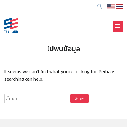
ข้
search
า
ม
ไ
menu
ป
SE Thailand
มาร่วมกันสร้างสังคมให้ดีขึ้นกับธุรกิจเพื่อสังคม Social
ยั
Enterprise: SE
ง
ไม่พบข้อมูล
เ
นื้
อ
It seems we can’t find what you’re looking for. Perhaps
ห
searching can help.
า
ค้นหา
สำหรับ: