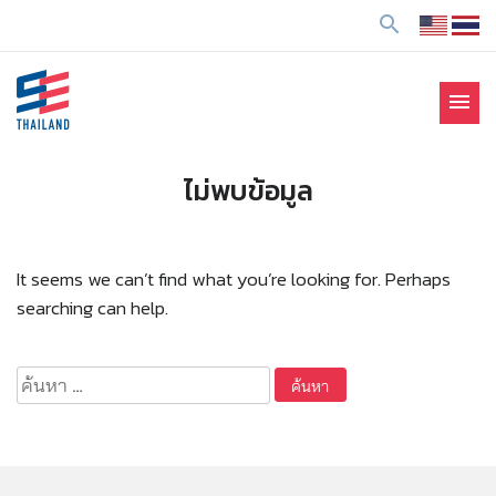
ข้
search
า
ม
ไ
menu
ป
SE Thailand
มาร่วมกันสร้างสังคมให้ดีขึ้นกับธุรกิจเพื่อสังคม Social
ยั
Enterprise: SE
ง
ไม่พบข้อมูล
เ
นื้
อ
It seems we can’t find what you’re looking for. Perhaps
ห
searching can help.
า
ค้นหา
สำหรับ: