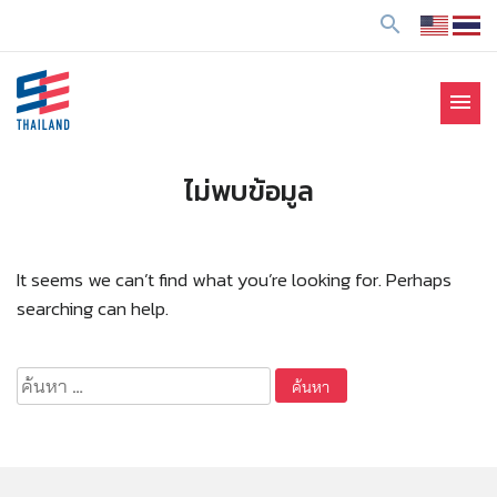
ข้
search
า
ม
ไ
menu
ป
SE Thailand
มาร่วมกันสร้างสังคมให้ดีขึ้นกับธุรกิจเพื่อสังคม Social
ยั
Enterprise: SE
ง
ไม่พบข้อมูล
เ
นื้
อ
It seems we can’t find what you’re looking for. Perhaps
ห
searching can help.
า
ค้นหา
สำหรับ: