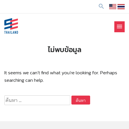
ข้
search
า
ม
ไ
menu
ป
SE Thailand
มาร่วมกันสร้างสังคมให้ดีขึ้นกับธุรกิจเพื่อสังคม Social
ยั
Enterprise: SE
ง
ไม่พบข้อมูล
เ
นื้
อ
It seems we can’t find what you’re looking for. Perhaps
ห
searching can help.
า
ค้นหา
สำหรับ: