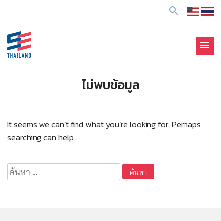
ข้
search
า
ม
ไ
menu
ป
SE Thailand
มาร่วมกันสร้างสังคมให้ดีขึ้นกับธุรกิจเพื่อสังคม Social
ยั
Enterprise: SE
ง
ไม่พบข้อมูล
เ
นื้
อ
It seems we can’t find what you’re looking for. Perhaps
ห
searching can help.
า
ค้นหา
สำหรับ: