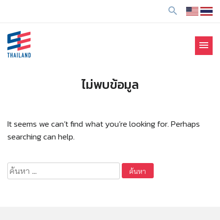
ข้
search
า
ม
ไ
menu
ป
SE Thailand
มาร่วมกันสร้างสังคมให้ดีขึ้นกับธุรกิจเพื่อสังคม Social
ยั
Enterprise: SE
ง
ไม่พบข้อมูล
เ
นื้
อ
It seems we can’t find what you’re looking for. Perhaps
ห
searching can help.
า
ค้นหา
สำหรับ: