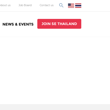
search
About us
Job Board
Contact us
JOIN SE THAILAND
NEWS & EVENTS