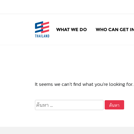
ข้
า
ม
ไ
WHAT WE DO
WHO CAN GET I
ป
SE Thailand
มาร่วมกันสร้างสังคมให้ดีขึ้นกับธุรกิจเพื่อสังคม 
ยั
ง
เ
นื้
อ
ห
It seems we can’t find what you’re looking for
า
ค้นหา
สำหรับ: