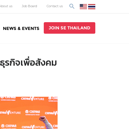
search
About us
Job Board
Contact us
JOIN SE THAILAND
NEWS & EVENTS
กิจเพื่อสังคม