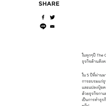
SHARE
ในทุกๆปี The 
ธุรกิจด้านสัง
ใน 5 ปีที่ผ่า
การอบรมแก่ธุ
และแปลงปุ๋ยค
ด้วยธุรกิจกาแ
เป็นการทำธุรกิ
ทวีป