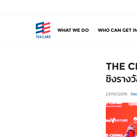
ข้
า
ม
ไ
WHAT WE DO
WHO CAN GET I
ป
SE Thailand
มาร่วมกันสร้างสังคมให้ดีขึ้นกับธุรกิจเพื่อสังคม 
ยั
ง
เ
THE CH
นื้
อ
ชิงรางว
ห
า
23/10/2019
Ne