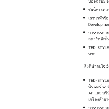
ปอัจฉริยะ 
ชมนิทรรศกา
เสวนาหัวข้อ
Developme
การบรรยายพ
สตาร์ทอัพไท
TED-STYLE T
ทาย
สิ่งที่น่าสนใจ
ว
TED-STYLE T
ฟิวเจอร์ ฟา
AI” และ บริ
เครื่องสำอา
การบรรยายห