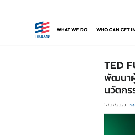
ข้
า
ม
ไ
WHAT WE DO
WHO CAN GET I
ป
SE Thailand
มาร่วมกันสร้างสังคมให้ดีขึ้นกับธุรกิจเพื่อสังคม 
ยั
ง
เ
TED F
นื้
อ
พัฒนาผ
ห
นวัตก
า
17/07/2023
Ne