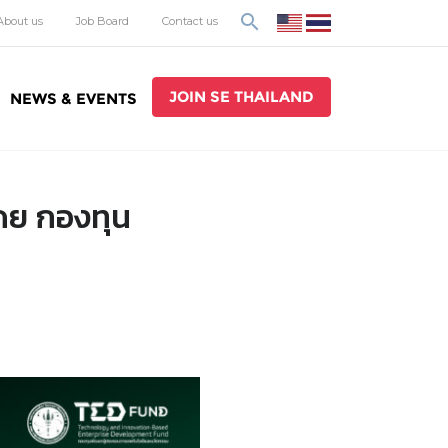
search
About us
Job Board
Contact us
JOIN SE THAILAND
NEWS & EVENTS
ย กองทุน