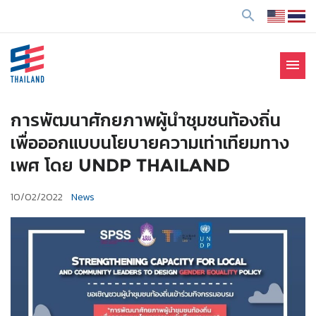
ข้
search
า
ม
ไ
menu
ป
SE Thailand
มาร่วมกันสร้างสังคมให้ดีขึ้นกับธุรกิจเพื่อสังคม Social
ยั
Enterprise: SE
ง
การพัฒนาศักยภาพผู้นำชุมชนท้องถิ่น
เ
เพื่อออกแบบนโยบายความเท่าเทียมทาง
นื้
เพศ โดย UNDP THAILAND
อ
ห
10/02/2022
News
า