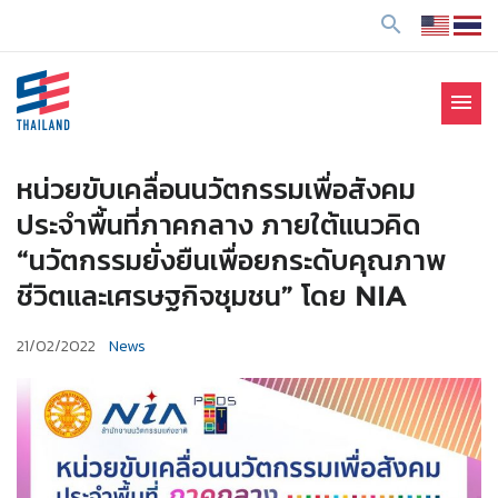
ข้
search
า
ม
ไ
menu
ป
SE Thailand
มาร่วมกันสร้างสังคมให้ดีขึ้นกับธุรกิจเพื่อสังคม Social
ยั
Enterprise: SE
ง
หน่วยขับเคลื่อนนวัตกรรมเพื่อสังคม
เ
ประจำพื้นที่ภาคกลาง ภายใต้แนวคิด
นื้
“นวัตกรรมยั่งยืนเพื่อยกระดับคุณภาพ
อ
ชีวิตและเศรษฐกิจชุมชน” โดย NIA
ห
า
21/02/2022
News