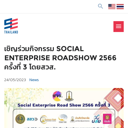
ข้
search
า
ม
ไ
menu
ป
SE Thailand
มาร่วมกันสร้างสังคมให้ดีขึ้นกับธุรกิจเพื่อสังคม Social
ยั
Enterprise: SE
ง
เชิญร่วมกิจกรรม SOCIAL
เ
ENTERPRISE ROADSHOW 2566
นื้
ครั้งที่ 3 โดยสวส.
อ
ห
24/05/2023
News
า