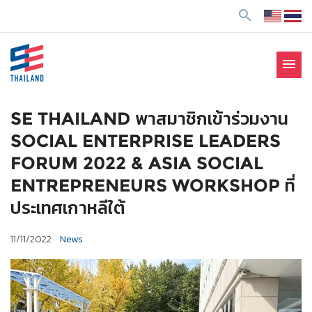
ข้
search
า
ม
ไ
menu
ป
SE Thailand
มาร่วมกันสร้างสังคมให้ดีขึ้นกับธุรกิจเพื่อสังคม Social
ยั
Enterprise: SE
ง
SE THAILAND พาสมาชิกเข้าร่วมงาน
เ
SOCIAL ENTERPRISE LEADERS
นื้
FORUM 2022 & ASIA SOCIAL
อ
ENTREPRENEURS WORKSHOP ที่
ห
า
ประเทศเกาหลีใต้
11/11/2022
News