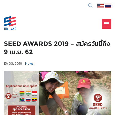
ข้
search
า
ม
ไ
menu
ป
SE Thailand
มาร่วมกันสร้างสังคมให้ดีขึ้นกับธุรกิจเพื่อสังคม Social
ยั
Enterprise: SE
ง
SEED AWARDS 2019 – สมัครวันนี้ถึง
เ
9 เม.ย. 62
นื้
อ
15/03/2019
News
ห
า