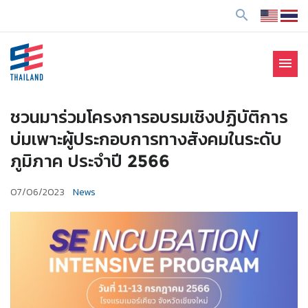
ข้
search
า
ม
ไ
menu
ป
SE Thailand
มาร่วมกันสร้างสังคมให้ดีขึ้นกับธุรกิจเพื่อสังคม Social
ยั
Enterprise: SE
ง
ชวนมาร่วมโครงการอบรมเชิงปฏิบัติการ
เ
บ่มเพาะผู้ประกอบการทางสังคมในระดับ
นื้
ภูมิภาค ประจำปี 2566
อ
ห
07/06/2023
News
า