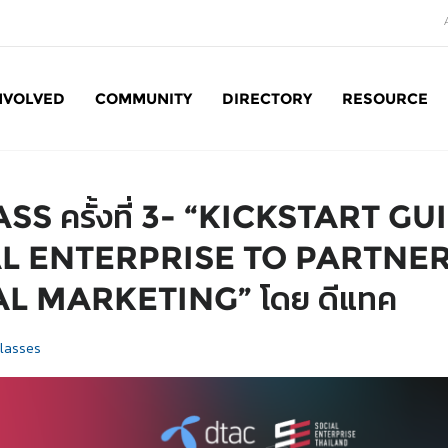
NVOLVED
COMMUNITY
DIRECTORY
RESOURCE
Social Enterprise: SE
SS ครั้งที่ 3- “KICKSTART G
L ENTERPRISE TO PARTNE
AL MARKETING” โดย ดีแทค
lasses