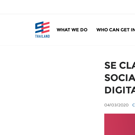
ข้
า
ม
ไ
WHAT WE DO
WHO CAN GET I
ป
SE Thailand
มาร่วมกันสร้างสังคมให้ดีขึ้นกับธุรกิจเพื่อสังคม 
ยั
ง
เ
SE CLA
นื้
อ
SOCIA
ห
DIGIT
า
04/03/2020
C