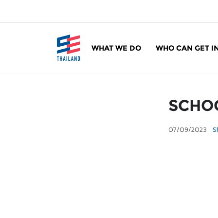
ข้
า
ม
ไ
WHAT WE DO
WHO CAN GET I
ป
SE Thailand
มาร่วมกันสร้างสังคมให้ดีขึ้นกับธุรกิจเพื่อสังคม 
ยั
ง
เ
SCHO
นื้
อ
07/09/2023
S
ห
า