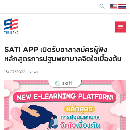
ข้
search
า
ม
ไ
menu
ป
SE Thailand
มาร่วมกันสร้างสังคมให้ดีขึ้นกับธุรกิจเพื่อสังคม Social
ยั
Enterprise: SE
ง
SATI APP เปิดรับอาสาสมัครผู้ฟัง
เ
หลักสูตรการปฐมพยาบาลจิตใจเบื้องต้น
นื้
อ
15/07/2022
News
ห
า