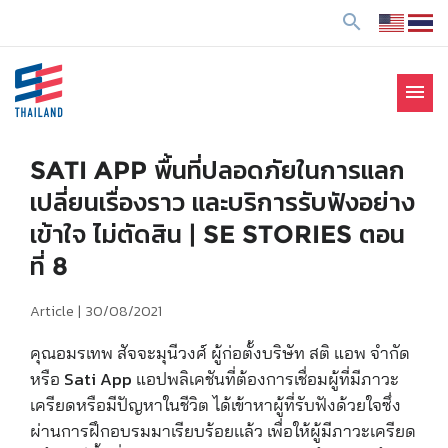
ข้
search
า
ม
ไ
menu
ป
SE Thailand
มาร่วมกันสร้างสังคมให้ดีขึ้นกับธุรกิจเพื่อสังคม Social
ยั
Enterprise: SE
ง
SATI APP พื้นที่ปลอดภัยในการแลก
เ
เปลี่ยนเรื่องราว และบริการรับฟังอย่าง
นื้
เข้าใจ ไม่ตัดสิน | SE STORIES ตอน
อ
ที่ 8
ห
า
Article |
30/08/2021
คุณอมรเทพ สัจจะมุนีวงศ์ ผู้ก่อตั้งบริษัท สติ แอพ จำกัด
หรือ Sati App แอปพลิเคชันที่ต้องการเชื่อมผู้ที่มีภาวะ
เครียดหรือมีปัญหาในชีวิต ได้เข้าหาผู้ที่รับฟังด้วยใจซึ่ง
ผ่านการฝึกอบรมมาเรียบร้อยเเล้ว เพื่อให้ผู้มีภาวะเครียด