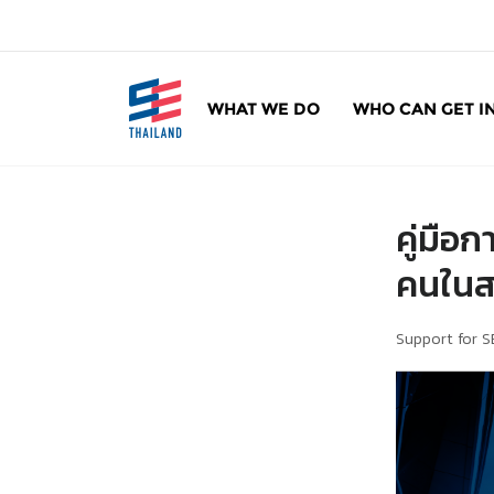
ข้
า
ม
ไ
WHAT WE DO
WHO CAN GET I
ป
SE Thailand
มาร่วมกันสร้างสังคมให้ดีขึ้นกับธุรกิจเพื่อสังคม 
ยั
ง
เ
คู่มือ
นื้
อ
คนในส
ห
า
Support for S