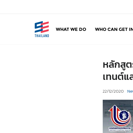
ข้
า
ม
ไ
WHAT WE DO
WHO CAN GET I
ป
SE Thailand
มาร่วมกันสร้างสังคมให้ดีขึ้นกับธุรกิจเพื่อสังคม 
ยั
ง
เ
หลักสูต
นื้
อ
เทนต์แ
ห
า
22/12/2020
Ne