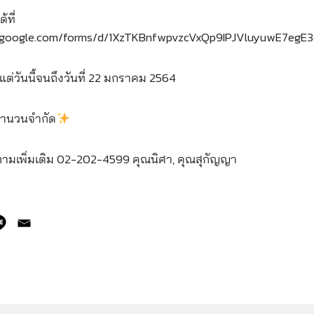
้ที่
cs.google.com/forms/d/1XzTKBnfwpvzcVxQp9IPJVluyuwE7egE3
งแต่วันนี้จนถึงวันที่ 22 มกราคม 2564
บจำนวนจำกัด
ถามเพิ่มเติม 02-202-4599 คุณนิศา, คุณสุกัญญา