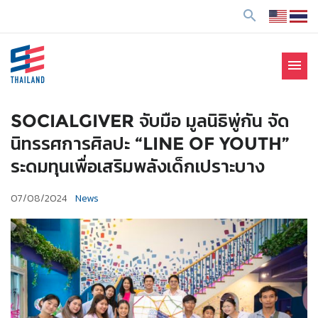
ข้
search
า
ม
ไ
menu
ป
SE Thailand
มาร่วมกันสร้างสังคมให้ดีขึ้นกับธุรกิจเพื่อสังคม Social
ยั
Enterprise: SE
ง
SOCIALGIVER จับมือ มูลนิธิพู่กัน จัด
เ
นิทรรศการศิลปะ “LINE OF YOUTH”
นื้
ระดมทุนเพื่อเสริมพลังเด็กเปราะบาง
อ
ห
07/08/2024
News
า