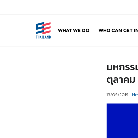
ข้
า
ม
ไ
WHAT WE DO
WHO CAN GET I
ป
SE Thailand
มาร่วมกันสร้างสังคมให้ดีขึ้นกับธุรกิจเพื่อสังคม 
ยั
ง
เ
มหกรร
นื้
อ
ตุลาค
ห
า
13/09/2019
Ne