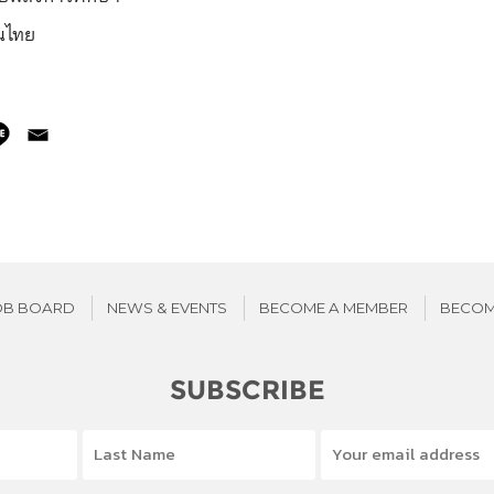
คนไทย
OB BOARD
NEWS & EVENTS
BECOME A MEMBER
BECOM
SUBSCRIBE