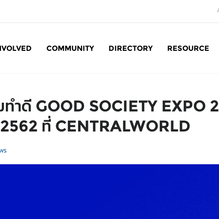
NVOLVED
COMMUNITY
DIRECTORY
RESOURCE
Social Enterprise: SE
มทำดี GOOD SOCIETY EXPO 20
ม 2562 ที่ CENTRALWORLD
ws