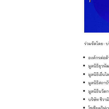
ร่วมจัดโดย : 
องค์กรต่อต้
มูลนิธิยุวพั
มูลนิธิเอ็นไ
มูลนิธิสถา
มูลนิธินวั
บริษัท ชีวาม
โซเซียลกิฟเว