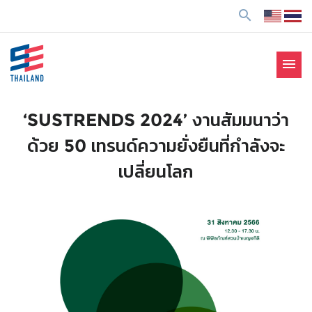
ข้
search
า
ม
ไ
menu
ป
SE Thailand
มาร่วมกันสร้างสังคมให้ดีขึ้นกับธุรกิจเพื่อสังคม Social
ยั
Enterprise: SE
ง
‘SUSTRENDS 2024’ งานสัมมนาว่า
เ
ด้วย 50 เทรนด์ความยั่งยืนที่กำลังจะ
นื้
อ
เปลี่ยนโลก
ห
า