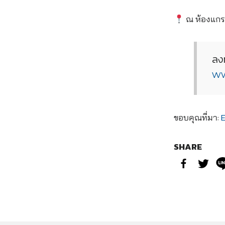
ณ ห้องแกรน
ลงท
ww
ขอบคุณที่มา:
SHARE