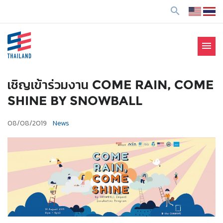
ข้
search
า
ม
ไ
menu
ป
SE Thailand
มาร่วมกันสร้างสังคมให้ดีขึ้นกับธุรกิจเพื่อสังคม Social
ยั
Enterprise: SE
ง
เชิญเข้าร่วมงาน COME RAIN, COME
เ
SHINE BY SNOWBALL
นื้
อ
08/08/2019
News
ห
า