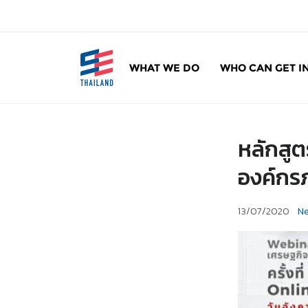
ข้
า
ม
ไ
WHAT WE DO
WHO CAN GET I
ป
SE Thailand
มาร่วมกันสร้างสังคมให้ดีขึ้นกับธุรกิจเพื่อสังคม 
ยั
ง
เ
หลักสู
นื้
อ
องค์กร
ห
า
13/07/2020
N