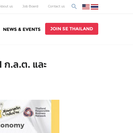
search
About us
Job Board
Contact us
JOIN SE THAILAND
NEWS & EVENTS
 ก.ล.ต. และ