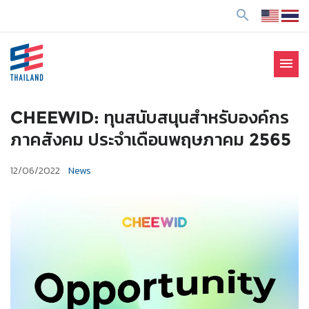
ข้
search
า
ม
ไ
menu
ป
SE Thailand
มาร่วมกันสร้างสังคมให้ดีขึ้นกับธุรกิจเพื่อสังคม Social
ยั
Enterprise: SE
ง
CHEEWID: ทุนสนับสนุนสำหรับองค์กร
เ
ภาคสังคม ประจำเดือนพฤษภาคม 2565
นื้
อ
12/06/2022
News
ห
า