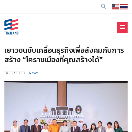
ข้
search
า
ม
ไ
menu
ป
SE Thailand
มาร่วมกันสร้างสังคมให้ดีขึ้นกับธุรกิจเพื่อสังคม Social
ยั
Enterprise: SE
ง
เยาวชนขับเคลื่อนธุรกิจเพื่อสังคมกับการ
เ
สร้าง “โคราชเมืองที่คุณสร้างได้”
นื้
อ
11/02/2020
News
ห
า