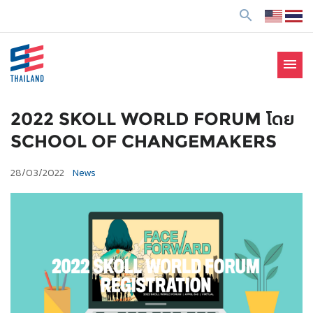
ข้
search
า
ม
ไ
menu
ป
SE Thailand
มาร่วมกันสร้างสังคมให้ดีขึ้นกับธุรกิจเพื่อสังคม Social
ยั
Enterprise: SE
ง
2022 SKOLL WORLD FORUM โดย
เ
SCHOOL OF CHANGEMAKERS
นื้
อ
28/03/2022
News
ห
า