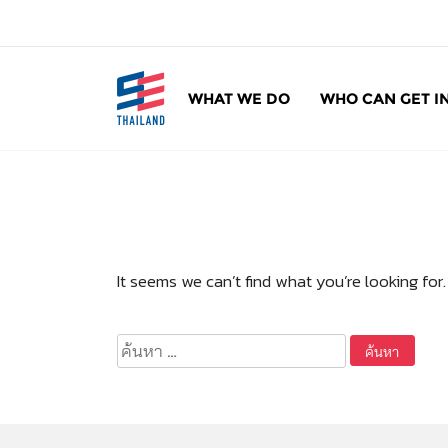
ข้
า
ม
ไ
WHAT WE DO
WHO CAN GET I
ป
SE Thailand
มาร่วมกันสร้างสังคมให้ดีขึ้นกับธุรกิจเพื่อสังคม 
ยั
ง
เ
นื้
อ
ห
It seems we can’t find what you’re looking for
า
ค้นหา
สำหรับ: