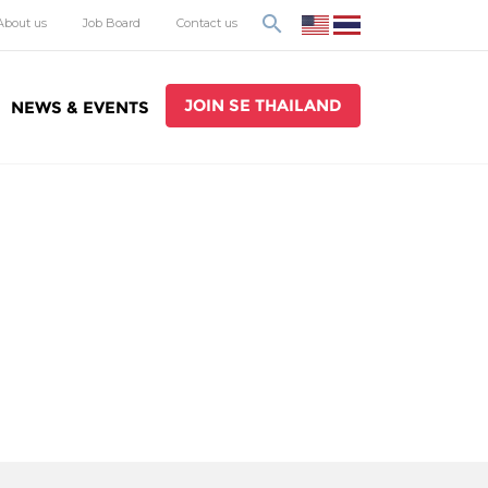
search
About us
Job Board
Contact us
JOIN SE THAILAND
NEWS & EVENTS