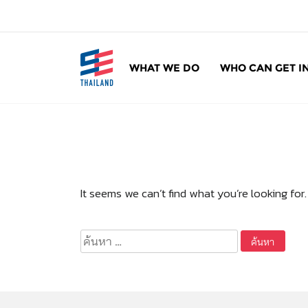
ข้
า
ม
ไ
WHAT WE DO
WHO CAN GET I
ป
SE Thailand
มาร่วมกันสร้างสังคมให้ดีขึ้นกับธุรกิจเพื่อสังคม 
ยั
ง
เ
นื้
อ
ห
It seems we can’t find what you’re looking for
า
ค้นหา
สำหรับ: