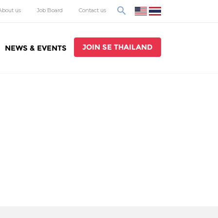
search
About us
Job Board
Contact us
JOIN SE THAILAND
NEWS & EVENTS