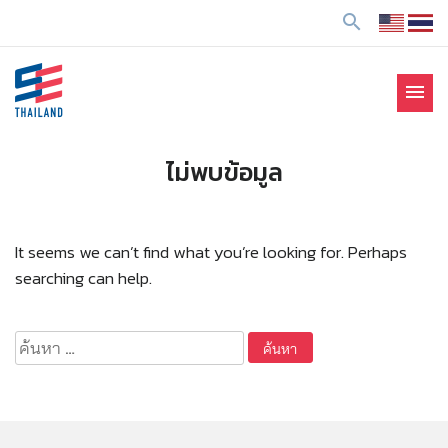
ข้
search
า
ม
ไ
menu
ป
SE Thailand
มาร่วมกันสร้างสังคมให้ดีขึ้นกับธุรกิจเพื่อสังคม Social
ยั
Enterprise: SE
ง
ไม่พบข้อมูล
เ
นื้
อ
It seems we can’t find what you’re looking for. Perhaps
ห
searching can help.
า
ค้นหา
สำหรับ: