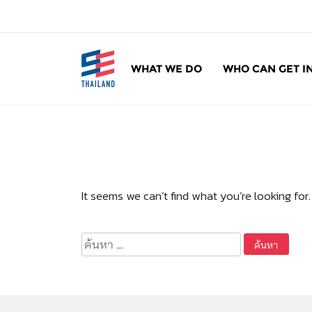
ข้
า
ม
ไ
WHAT WE DO
WHO CAN GET I
ป
SE Thailand
มาร่วมกันสร้างสังคมให้ดีขึ้นกับธุรกิจเพื่อสังคม 
ยั
ง
เ
นื้
อ
ห
It seems we can’t find what you’re looking for
า
ค้นหา
สำหรับ: