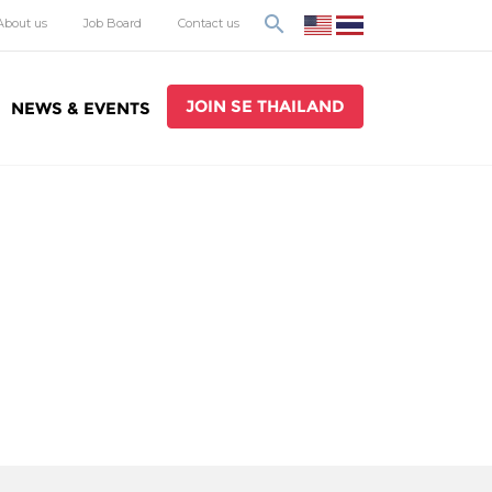
search
About us
Job Board
Contact us
JOIN SE THAILAND
NEWS & EVENTS