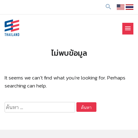
ข้
search
า
ม
ไ
menu
ป
SE Thailand
มาร่วมกันสร้างสังคมให้ดีขึ้นกับธุรกิจเพื่อสังคม Social
ยั
Enterprise: SE
ง
ไม่พบข้อมูล
เ
นื้
อ
It seems we can’t find what you’re looking for. Perhaps
ห
searching can help.
า
ค้นหา
สำหรับ: