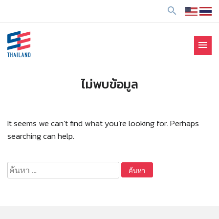
ข้
search
า
ม
ไ
menu
ป
SE Thailand
มาร่วมกันสร้างสังคมให้ดีขึ้นกับธุรกิจเพื่อสังคม Social
ยั
Enterprise: SE
ง
ไม่พบข้อมูล
เ
นื้
อ
It seems we can’t find what you’re looking for. Perhaps
ห
searching can help.
า
ค้นหา
สำหรับ: